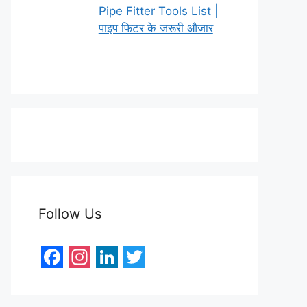
Pipe Fitter Tools List |
पाइप फिटर के जरूरी औजार
Follow Us
F
I
L
T
a
n
i
w