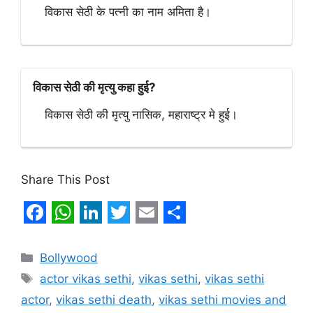
विकास सेठी के पत्नी का नाम अमिता है।
विकास सेठी की मृत्यु कहा हुई?
विकास सेठी की मृत्यु नासिक, महाराष्ट्र मे हुई।
Share This Post
F
W
L
T
E
S
a
h
i
w
m
h
Categories
Bollywood
c
a
n
i
a
a
Tags
actor vikas sethi
,
vikas sethi
,
vikas sethi
e
t
k
t
i
r
actor
,
vikas sethi death
,
vikas sethi movies and