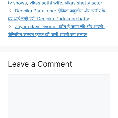
b
s
e
t
l
e
tv shows
,
vikas sethi wife
,
vikas shetty actor
o
A
d
e
Deepika Padukone: दीपिका पादुकोण और रणवीर के
o
p
I
r
घर आई नन्ही परी: Deepika Padukone baby
Jayam Ravi Divorce: कौन है जयम रवि और आरती |
k
p
n
पोन्नियिन सेलवन एक्टर की पत्नी आरती संग तलाक
Leave a Comment
Comment