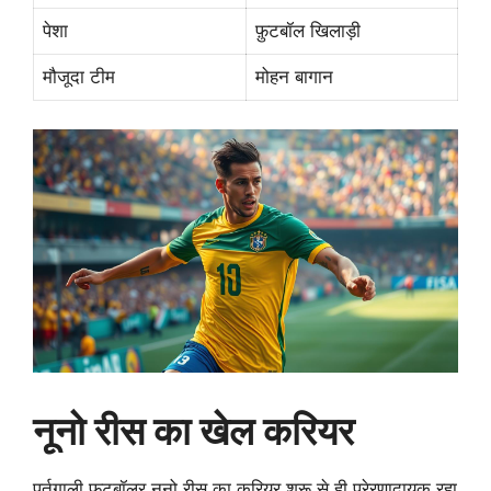
पेशा
फ़ुटबॉल खिलाड़ी
मौजूदा टीम
मोहन बागान
नूनो रीस का खेल करियर
पुर्तगाली फुटबॉलर नूनो रीस
का करियर शुरू से ही प्रेरणादायक रहा