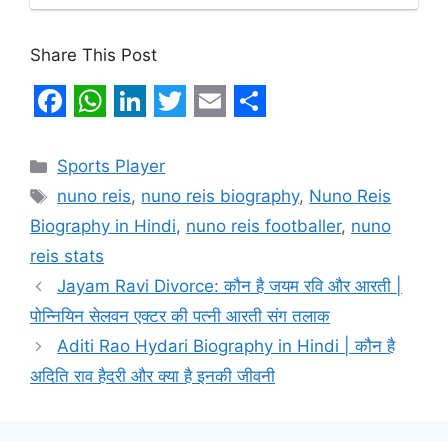
Share This Post
F
W
L
T
E
S
a
h
i
w
m
h
Categories
Sports Player
c
a
n
i
a
a
Tags
nuno reis
,
nuno reis biography
,
Nuno Reis
e
t
k
t
i
r
Biography in Hindi
,
nuno reis footballer
,
nuno
b
s
e
t
l
e
reis stats
o
A
d
e
Jayam Ravi Divorce: कौन है जयम रवि और आरती |
o
p
I
r
पोन्नियिन सेलवन एक्टर की पत्नी आरती संग तलाक
Aditi Rao Hydari Biography in Hindi | कौन है
k
p
n
अदिति राव हैदरी और क्या है इनकी जीवनी