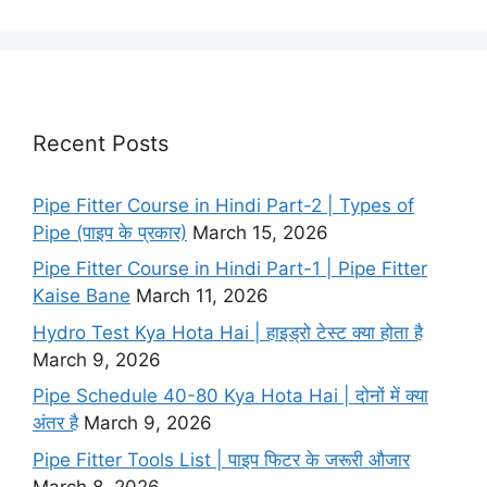
F
I
L
T
a
n
i
w
c
s
n
i
e
t
k
t
Recent Posts
b
a
e
t
o
g
d
e
Pipe Fitter Course in Hindi Part-2 | Types of
o
r
I
r
Pipe (पाइप के प्रकार)
March 15, 2026
k
a
n
Pipe Fitter Course in Hindi Part-1 | Pipe Fitter
m
Kaise Bane
March 11, 2026
Hydro Test Kya Hota Hai | हाइड्रो टेस्ट क्या होता है
March 9, 2026
Pipe Schedule 40-80 Kya Hota Hai | दोनों में क्या
अंतर है
March 9, 2026
Pipe Fitter Tools List | पाइप फिटर के जरूरी औजार
March 8, 2026