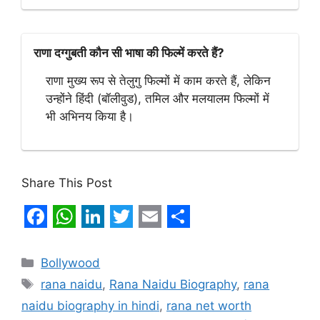
राणा दग्गुबती कौन सी भाषा की फिल्में करते हैं?
राणा मुख्य रूप से तेलुगु फिल्मों में काम करते हैं, लेकिन
उन्होंने हिंदी (बॉलीवुड), तमिल और मलयालम फिल्मों में
भी अभिनय किया है।
Share This Post
F
W
L
T
E
S
a
h
i
w
m
h
Categories
Bollywood
c
a
n
i
a
a
Tags
rana naidu
,
Rana Naidu Biography
,
rana
e
t
k
t
i
r
naidu biography in hindi
,
rana net worth