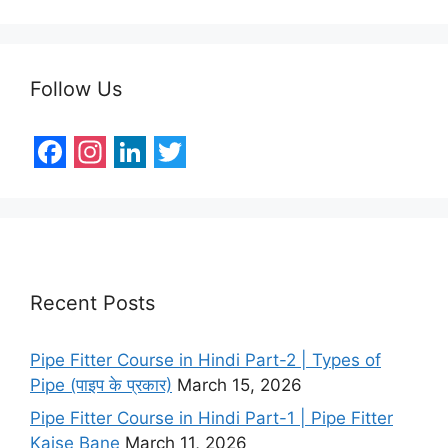
Follow Us
F
I
L
T
a
n
i
w
c
s
n
i
e
t
k
t
Recent Posts
b
a
e
t
o
g
d
e
Pipe Fitter Course in Hindi Part-2 | Types of
o
r
I
r
Pipe (पाइप के प्रकार)
March 15, 2026
k
a
n
Pipe Fitter Course in Hindi Part-1 | Pipe Fitter
m
Kaise Bane
March 11, 2026