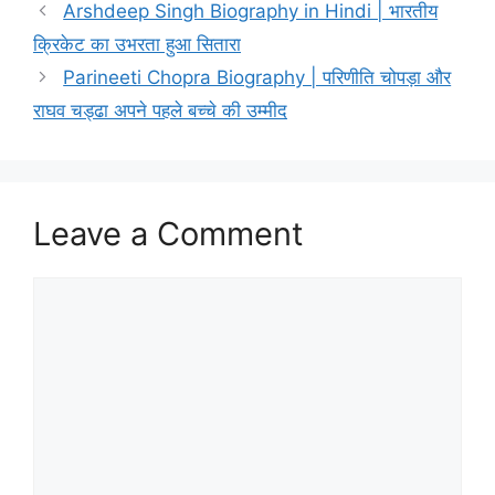
b
s
e
t
l
e
Arshdeep Singh Biography in Hindi | भारतीय
o
A
d
e
क्रिकेट का उभरता हुआ सितारा
o
p
I
r
Parineeti Chopra Biography | परिणीति चोपड़ा और
राघव चड्ढा अपने पहले बच्चे की उम्मीद
k
p
n
Leave a Comment
Comment