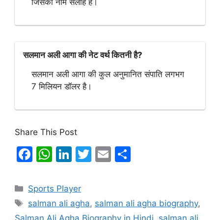
जिसका नाम सलाह है।
सलमान अली आगा की नेट वर्थ कितनी है?
सलमान अली आगा की कुल अनुमानित संपाति लगभग
7 मिलियन डॉलर है।
Share This Post
F
W
Li
T
E
S
a
h
n
w
m
h
c
at
k
itt
ai
ar
Categories
Sports Player
e
s
e
er
l
e
Tags
salman ali agha
,
salman ali agha biography
,
b
A
dI
Salman Ali Agha Biography in Hindi
,
salman ali