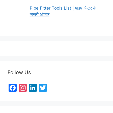
Pipe Fitter Tools List | पाइप फिटर के
जरूरी औजार
Follow Us
F
In
Li
T
a
st
n
w
c
a
k
itt
e
gr
e
er