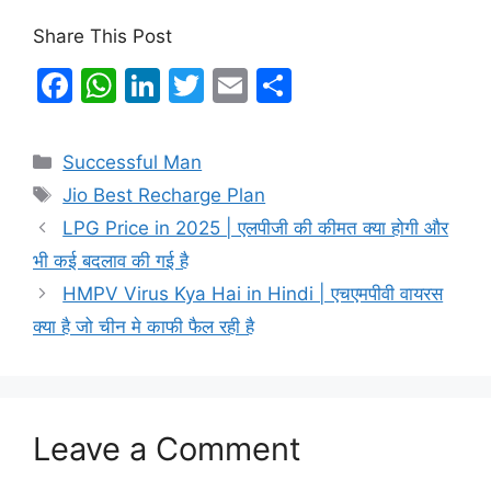
Share This Post
F
W
Li
T
E
S
a
h
n
w
m
h
c
at
k
itt
ai
ar
Categories
Successful Man
e
s
e
er
l
e
Tags
Jio Best Recharge Plan
b
A
dI
LPG Price in 2025 | एलपीजी की कीमत क्या होगी और
o
p
n
भी कई बदलाव की गई है
o
p
HMPV Virus Kya Hai in Hindi | एचएमपीवी वायरस
k
क्या है जो चीन मे काफी फैल रही है
Leave a Comment